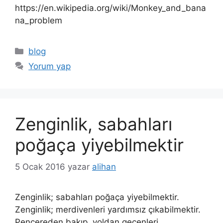
https://en.wikipedia.org/wiki/Monkey_and_bana
na_problem
Kategoriler
blog
Yorum yap
Zenginlik, sabahları
poğaça yiyebilmektir
5 Ocak 2016
yazar
alihan
Zenginlik; sabahları poğaça yiyebilmektir.
Zenginlik; merdivenleri yardımsız çıkabilmektir.
Pencereden bakıp, yoldan geçenleri