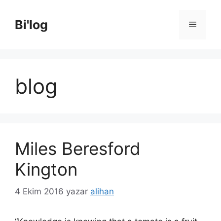
İçeriğe
atla
Bi'log
Menü
blog
Miles Beresford
Kington
4 Ekim 2016
yazar
alihan