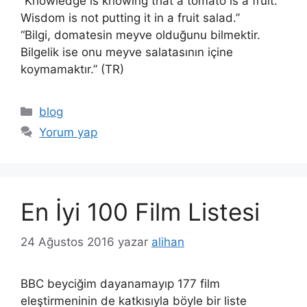
“Knowledge is knowing that a tomato is a fruit.
Wisdom is not putting it in a fruit salad.”
“Bilgi, domatesin meyve olduğunu bilmektir.
Bilgelik ise onu meyve salatasının içine
koymamaktır.” (TR)
Kategoriler
blog
Yorum yap
En İyi 100 Film Listesi
24 Ağustos 2016
yazar
alihan
BBC beyciğim dayanamayıp 177 film
eleştirmeninin de katkısıyla böyle bir liste