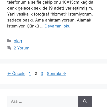
telefonumla selfie çekip onu 10x15cm kağıda
denk gelecek şekilde (9 adet) yerleştirmişim.
Yani vesikalık fotoğraf “hizmeti” istemiyorum,
sadece baskı. Ama anlatamıyorsun. Alamak
istemiyor. Çünkü …
Devamını oku
Kategoriler
blog
2 Yorum
Sayfa
Sayfa
Sayfa
←
Önceki
1
2
3
Sonraki
→
için
ara