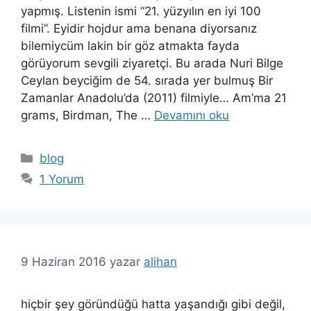
yapmış. Listenin ismi “21. yüzyılın en iyi 100
filmi”. Eyidir hojdur ama benana diyorsanız
bilemiycüm lakin bir göz atmakta fayda
görüyorum sevgili ziyaretçi. Bu arada Nuri Bilge
Ceylan beyciğim de 54. sırada yer bulmuş Bir
Zamanlar Anadolu’da (2011) filmiyle… Am’ma 21
grams, Birdman, The …
Devamını oku
Kategoriler
blog
1 Yorum
9 Haziran 2016
yazar
alihan
hiçbir şey göründüğü hatta yaşandığı gibi değil,