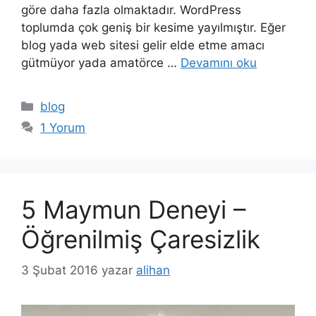
göre daha fazla olmaktadır. WordPress
toplumda çok geniş bir kesime yayılmıştır. Eğer
blog yada web sitesi gelir elde etme amacı
gütmüyor yada amatörce …
Devamını oku
Kategoriler
blog
1 Yorum
5 Maymun Deneyi –
Öğrenilmiş Çaresizlik
3 Şubat 2016
yazar
alihan