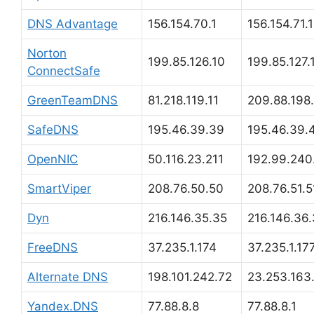
DNS Advantage
156.154.70.1
156.154.71.1
Norton
199.85.126.10
199.85.127.
ConnectSafe
GreenTeamDNS
81.218.119.11
209.88.198
SafeDNS
195.46.39.39
195.46.39.
OpenNIC
50.116.23.211
192.99.240
SmartViper
208.76.50.50
208.76.51.5
Dyn
216.146.35.35
216.146.36
FreeDNS
37.235.1.174
37.235.1.17
Alternate DNS
198.101.242.72
23.253.163
Yandex.DNS
77.88.8.8
77.88.8.1