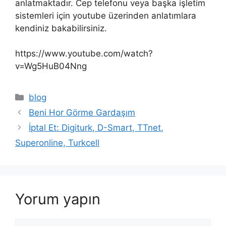
anlatmaktadır. Cep telefonu veya başka işletim
sistemleri için youtube üzerinden anlatımlara
kendiniz bakabilirsiniz.
https://www.youtube.com/watch?
v=Wg5HuB04Nng
Kategoriler
blog
Beni Hor Görme Gardaşım
İptal Et: Digiturk, D-Smart, TTnet,
Superonline, Turkcell
Yorum yapın
Yorum