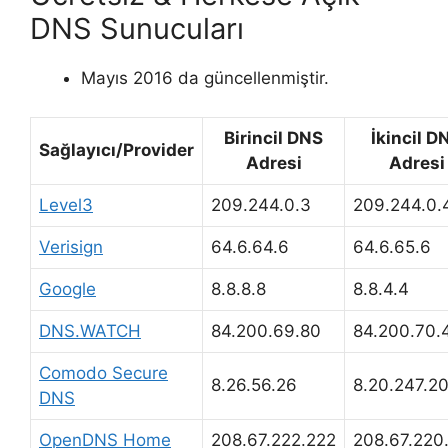
DNS Sunucuları
Mayıs 2016 da güncellenmiştir.
Birincil DNS
İkincil D
Sağlayıcı/Provider
Adresi
Adresi
Level3
209.244.0.3
209.244.0.
Verisign
64.6.64.6
64.6.65.6
Google
8.8.8.8
8.8.4.4
DNS.WATCH
84.200.69.80
84.200.70.
Comodo Secure
8.26.56.26
8.20.247.2
DNS
OpenDNS Home
208.67.222.222
208.67.220