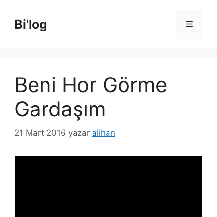
İçeriğe
atla
Bi'log
Menü
Beni Hor Görme
Gardaşım
21 Mart 2016
yazar
alihan