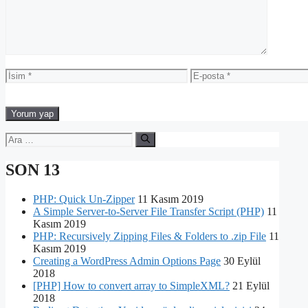
İsim
E-
posta
için
ara
SON 13
PHP: Quick Un-Zipper
11 Kasım 2019
A Simple Server-to-Server File Transfer Script (PHP)
11
Kasım 2019
PHP: Recursively Zipping Files & Folders to .zip File
11
Kasım 2019
Creating a WordPress Admin Options Page
30 Eylül
2018
[PHP] How to convert array to SimpleXML?
21 Eylül
2018