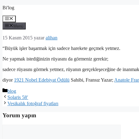
İçeriğe
Bi'log
atla
Menü
Menü
15 Kasım 2015
yazar
alihan
“Büyük işler başarmak için sadece harekete geçmek yetmez.
Ne yapmak istediğinizin rüyasını da görmeniz gerekir;
sadece rüyasını görmek yetmez, rüyanın gerçekleşeceğine de inanmak
diyor
1921 Nobel Edebiyat Ödülü
Sahibi, Fransız Yazar;
Anatole Fra
Kategoriler
blog
Solaris 58′
Vesikalık fotoğraf fiyatları
Yorum yapın
Yorum